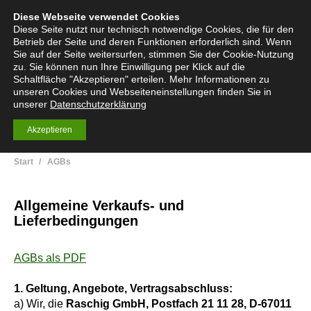
Diese Webseite verwendet Cookies
English
Deutsch
Menü
Search:
Diese Seite nutzt nur technisch notwendige Cookies, die für den
Betrieb der Seite und deren Funktionen erforderlich sind. Wenn
Sie auf der Seite weitersurfen, stimmen Sie der Cookie-Nutzung
zu. Sie können nun Ihre Einwilligung per Klick auf die
Schaltfläche "Akzeptieren" erteilen. Mehr Informationen zu
Stofftrenntechnik
unseren Cookies und Webseiteneinstellungen finden Sie in
Kolonneneinbauten
unserer
Datenschutzerklärung
Akzeptieren
Sie befinden sich hier:
Start
AGBs
Allgemeine Verkaufs- und
Lieferbedingungen
AGBs als PDF
1. Geltung, Angebote, Vertragsabschluss:
a) Wir, die
Raschig GmbH, Postfach 21 11 28, D-67011