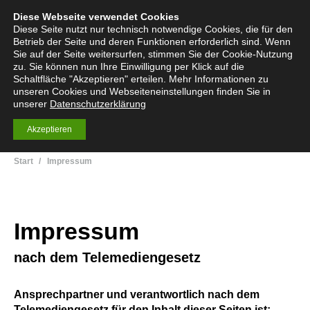
Diese Webseite verwendet Cookies
English
Deutsch
Menü
Search:
Diese Seite nutzt nur technisch notwendige Cookies, die für den
Betrieb der Seite und deren Funktionen erforderlich sind. Wenn
Sie auf der Seite weitersurfen, stimmen Sie der Cookie-Nutzung
zu. Sie können nun Ihre Einwilligung per Klick auf die
Schaltfläche "Akzeptieren" erteilen. Mehr Informationen zu
Stofftrenntechnik
unseren Cookies und Webseiteneinstellungen finden Sie in
Kolonneneinbauten
unserer
Datenschutzerklärung
Akzeptieren
Sie befinden sich hier:
Start
Impressum
Impressum
nach dem Telemediengesetz
Ansprechpartner und verantwortlich nach dem
Telemediengesetz für den Inhalt dieser Seiten ist: