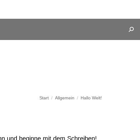
Sea
Start
Allgemein
Hallo Welt!
Sie befinden sich hier:
e ihn und beginne mit dem Schreiben!