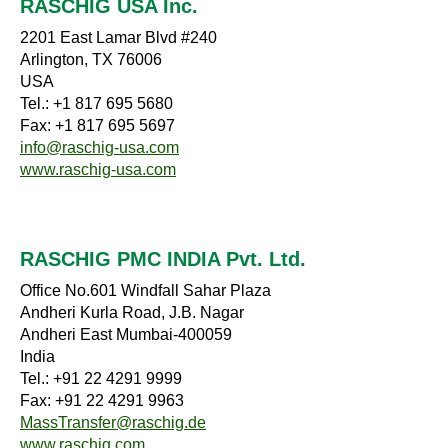
RASCHIG USA Inc.
2201 East Lamar Blvd #240
Arlington, TX 76006
USA
Tel.: +1 817 695 5680
Fax: +1 817 695 5697
info@raschig-usa.com
www.raschig-usa.com
RASCHIG PMC INDIA Pvt. Ltd.
Office No.601 Windfall Sahar Plaza
Andheri Kurla Road, J.B. Nagar
Andheri East Mumbai-400059
India
Tel.: +91 22 4291 9999
Fax: +91 22 4291 9963
MassTransfer@raschig.de
www.raschig.com