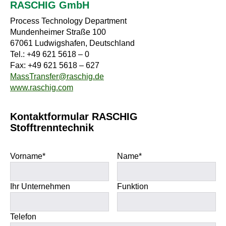
RASCHIG GmbH
Process Technology Department
Mundenheimer Straße 100
67061 Ludwigshafen, Deutschland
Tel.: +49 621 5618 – 0
Fax: +49 621 5618 – 627
MassTransfer@raschig.de
www.raschig.com
Kontaktformular RASCHIG
Stofftrenntechnik
Bitte lasse dieses Feld leer.
Bitte lasse dieses Feld leer.
Vorname*
Name*
Ihr Unternehmen
Funktion
Telefon