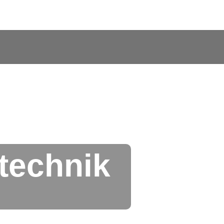
ntechnik
n