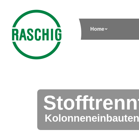
Home
Stofftren
Kolonneneinbaute