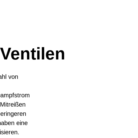
Ventilen
ahl von
 Dampfstrom
 Mitreißen
geringeren
haben eine
sieren.