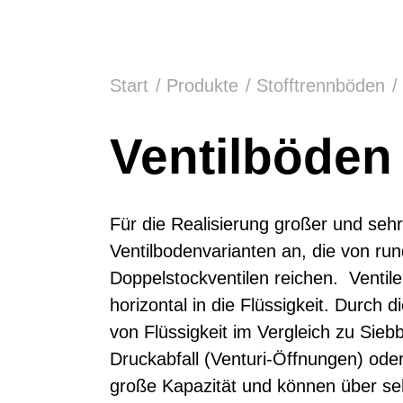
Sie befinden sich hier:
Start
Produkte
Stofftrennböden
Ventilböden
Für die Realisierung großer und sehr
Ventilbodenvarianten an, die von run
Doppelstockventilen reichen. Ventil
horizontal in die Flüssigkeit. Durc
von Flüssigkeit im Vergleich zu Sieb
Druckabfall (Venturi-Öffnungen) ode
große Kapazität und können über seh