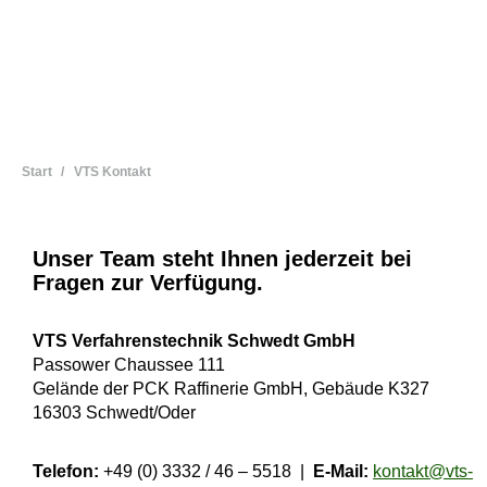
Sie befinden sich hier:
Start
VTS Kontakt
Unser Team steht Ihnen jederzeit bei
Fragen zur Verfügung.
VTS Verfahrenstechnik Schwedt GmbH
Passower Chaussee 111
Gelände der PCK Raffinerie GmbH, Gebäude K327
16303 Schwedt/Oder
Telefon:
+49 (0) 3332 / 46 – 5518 |
E-Mail:
kontakt@vts-