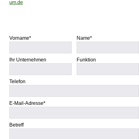
um.de
Bitte lasse dieses Feld leer.
Bitte lasse dieses Feld leer.
Vorname*
Name*
Ihr Unternehmen
Funktion
Telefon
E-Mail-Adresse*
Betreff