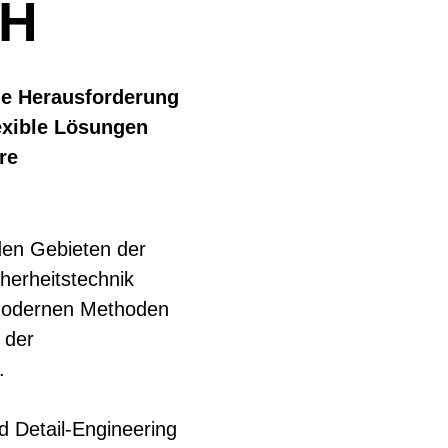
bH
ie Herausforderung
lexible Lösungen
re
 den Gebieten der
herheitstechnik
t modernen Methoden
 der
.
d Detail-Engineering