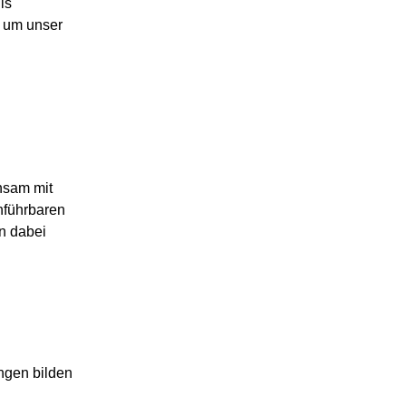
is
, um unser
nsam mit
hführbaren
n dabei
ngen bilden