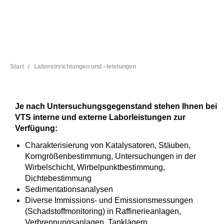
Sie befinden sich hier:
Start
Laboreinrichtungen und –leistungen
Je nach Untersuchungsgegenstand stehen Ihnen bei
VTS interne und externe Laborleistungen zur
Verfügung:
Charakterisierung von Katalysatoren, Stäuben,
Korngrößenbestimmung, Untersuchungen in der
Wirbelschicht, Wirbelpunktbestimmung,
Dichtebestimmung
Sedimentationsanalysen
Diverse Immissions- und Emissionsmessungen
(Schadstoffmonitoring) in Raffinerieanlagen,
Verbrennungsanlagen, Tanklägern